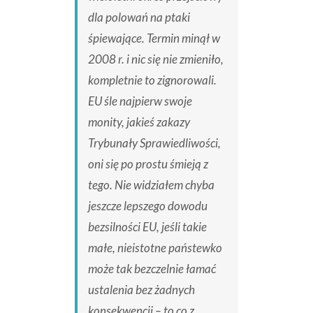
dla polowań na ptaki
śpiewające. Termin minął w
2008 r. i nic się nie zmieniło,
kompletnie to zignorowali.
EU śle najpierw swoje
monity, jakieś zakazy
Trybunały Sprawiedliwości,
oni się po prostu śmieją z
tego. Nie widziałem chyba
jeszcze lepszego dowodu
bezsilności EU, jeśli takie
małe, nieistotne państewko
może tak bezczelnie łamać
ustalenia bez żadnych
konsekwencji – to co z