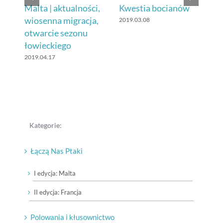
Malta | aktualności,
Kwestia bocianów
Ar
wiosenna migracja,
po
2019.03.08
otwarcie sezonu
Ma
łowieckiego
Fo
2019.04.17
201
Kategorie:
Łączą Nas Ptaki
I edycja: Malta
II edycja: Francja
Polowania i kłusownictwo