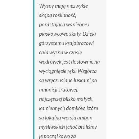
Wyspy mają niezwykle
skąpą roślinność,
porastającą wapienne i
piaskowcowe skały. Dzięki
górzystemu krajobrazowi
cała wyspa w czasie
wędrówek jest dosłownie na
wyciągnięcie ręki. Wzgórza
są wręcz usiane łuskami po
amunicji śrutowej,
najczęściej blisko małych,
kamiennych domków, które
są lokalną wersją ambon
myśliwskich (choć braliśmy
je początkowo za