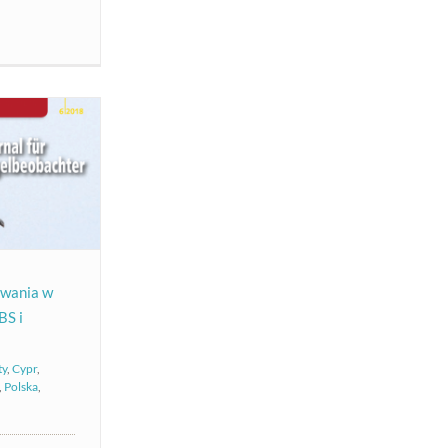
owania w
BS i
ty
,
Cypr
,
,
Polska
,