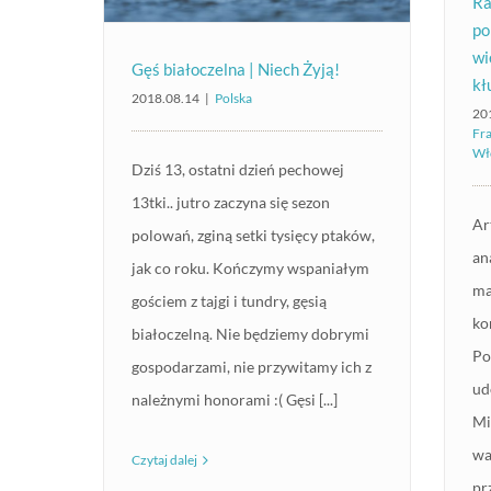
Ra
po
wi
Gęś białoczelna | Niech Żyją!
kł
2018.08.14
|
Polska
20
Fr
Wł
Dziś 13, ostatni dzień pechowej
13tki.. jutro zaczyna się sezon
Ar
polowań, zginą setki tysięcy ptaków,
an
jak co roku. Kończymy wspaniałym
ma
gościem z tajgi i tundry, gęsią
ko
białoczelną. Nie będziemy dobrymi
Po
gospodarzami, nie przywitamy ich z
ud
należnymi honorami :( Gęsi [...]
Mi
wa
Czytaj dalej
pr