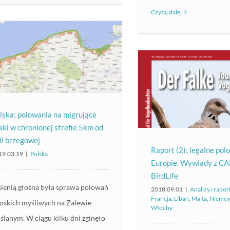
Czytaj dalej
lska: polowania na migrujące
aki w chronionej strefie 5km od
nii brzegowej
Raport (2): legalne pol
19.03.19
|
Polska
Europie. Wywiady z CA
BirdLife
sienią głośna była sprawa polowań
2018.09.01
|
Analizy i rapor
Francja
,
Liban
,
Malta
,
Niemcy
oskich myśliwych na Zalewie
Włochy
ślanym. W ciągu kilku dni zginęło