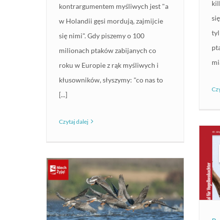
ki
kontrargumentem myśliwych jest "a
si
w Holandii gęsi mordują, zajmijcie
ty
się nimi". Gdy piszemy o 100
pt
milionach ptaków zabijanych co
mia
roku w Europie z rąk myśliwych i
kłusowników, słyszymy: "co nas to
Czy
[...]
Czytaj dalej