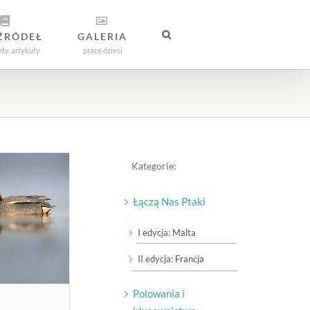
 ŹRÓDEŁ
GALERIA
y, artykuły
prace dzieci
Kategorie:
Łączą Nas Ptaki
I edycja: Malta
II edycja: Francja
Polowania i