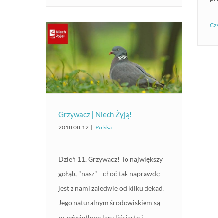
Czy
Grzywacz | Niech Żyją!
2018.08.12
|
Polska
Dzień 11. Grzywacz! To największy
gołąb, "nasz" - choć tak naprawdę
jest z nami zaledwie od kilku dekad.
Jego naturalnym środowiskiem są
prześwietlone lasy liściaste i