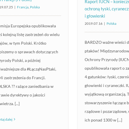
Raport IUCN – konieczn
19.07.25
|
Francja
,
Polska
ochroną łyski, cyranecz
i głowienki
2019.07.16
|
Polska
misja Europejska opublikowała
iś kolejną listę zastrzeżeń do wielu
BARDZO ważne wieści dl
ajów, w tym Polski. Krótko
ptaków! Międzynarodow
piszemy o sprawach dotyczących
Ochrony Przyrody (IUC
zyrody Polski, a później
opublikowała raport o z
jważniejsze dla #ŁącząNasPtaki,
4 gatunków: łyski, czerni
yli zastrzeżenia do Francji.
głowienki i cyraneczki. I
LSKA ?? rażące zaniedbania w
wyjątkową organizacją. 
rawie dyrektywy o jakości
stowarzyszenie łączące b
ietrza. [...]
rządowe i pozarządowe, 
taj dalej
ich ponad 1300 w [...]