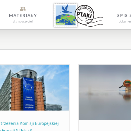
MATERIAŁY
SPIS
dla nauczycieli
dokument
trzeżenia Komisji Europejskiej
a Francji (i Polski)