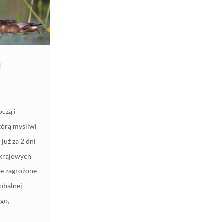
!
oczą i
tórą myśliwi
już za 2 dni
h krajowych
re zagrożone
lobalnej
go,