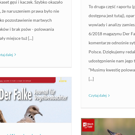
lkaset gęsi i kaczek. Szybko okazało
To druga część raportu (
ę, że naruszeniem prawa było nie
dostępna jest tutaj), opa
lko pozostawienie martwych
wywiady i analizy zamie
aków i brak psów - polowania
6/2018 magazynu Der Fal
ły miejsce tuż [...]
komentarze odnośnie syt
Polsce. Dziękujemy redak
taj dalej
udostępnienie nam jego t
“Musimy kwestię polowa
[...]
Czytaj dalej