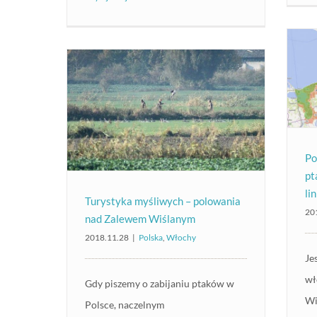
Po
pt
li
Turystyka myśliwych – polowania
20
nad Zalewem Wiślanym
2018.11.28
|
Polska
,
Włochy
Je
wł
Gdy piszemy o zabijaniu ptaków w
Wi
Polsce, naczelnym