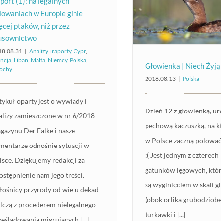
port (1): na legalnych
lowaniach w Europie ginie
ęcej ptaków, niż przez
usownictwo
18.08.31
|
Analizy i raporty
,
Cypr
,
ancja
,
Liban
,
Malta
,
Niemcy
,
Polska
,
Głowienka | Niech Żyją
ochy
2018.08.13
|
Polska
tykuł oparty jest o wywiady i
Dzień 12 z głowienką, ur
alizy zamieszczone w nr 6/2018
pechową kaczuszką, na k
gazynu Der Falke i nasze
w Polsce zaczną polować 
mentarze odnośnie sytuacji w
:( Jest jednym z czterec
lsce. Dziękujemy redakcji za
gatunków lęgowych, któ
ostępnienie nam jego treści.
są wyginięciem w skali g
łośnicy przyrody od wielu dekad
(obok orlika grubodziobe
lczą z procederem nielegalnego
turkawki i [...]
ześladowania migrujących [...]