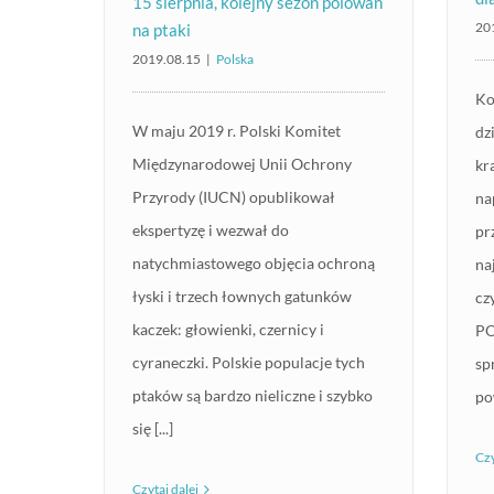
15 sierpnia, kolejny sezon polowań
20
na ptaki
2019.08.15
|
Polska
Ko
W maju 2019 r. Polski Komitet
dz
Międzynarodowej Unii Ochrony
kr
Przyrody (IUCN) opublikował
na
ekspertyzę i wezwał do
pr
natychmiastowego objęcia ochroną
na
łyski i trzech łownych gatunków
cz
kaczek: głowienki, czernicy i
PO
cyraneczki. Polskie populacje tych
sp
ptaków są bardzo nieliczne i szybko
pow
się [...]
Czy
Czytaj dalej