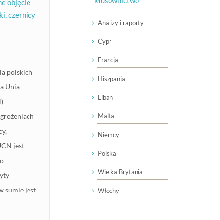
kłusownictwo
e objęcie
ki, czernicy
Analizy i raporty
Cypr
Francja
a polskich
Hiszpania
a Unia
Liban
N)
agrożeniach
Malta
cy,
Niemcy
UCN jest
Polska
To
Wielka Brytania
yty
w sumie jest
Włochy