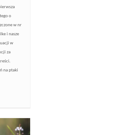
pierwsza
rtego o
szczone w nr
ke i nasze
uacji w
cji za
reści.
ń na ptaki