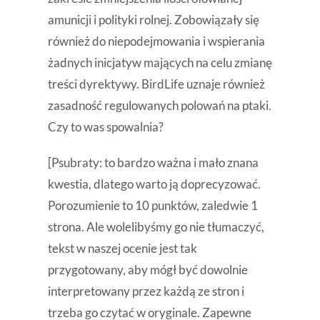
amunicji i polityki rolnej. Zobowiązały się
również do niepodejmowania i wspierania
żadnych inicjatyw mających na celu zmianę
treści dyrektywy. BirdLife uznaje również
zasadność regulowanych polowań na ptaki.
Czy to was spowalnia?
[Psubraty: to bardzo ważna i mało znana
kwestia, dlatego warto ją doprecyzować.
Porozumienie to 10 punktów, zaledwie 1
strona. Ale wolelibyśmy go nie tłumaczyć,
tekst w naszej ocenie jest tak
przygotowany, aby mógł być dowolnie
interpretowany przez każdą ze stron i
trzeba go czytać w oryginale. Zapewne