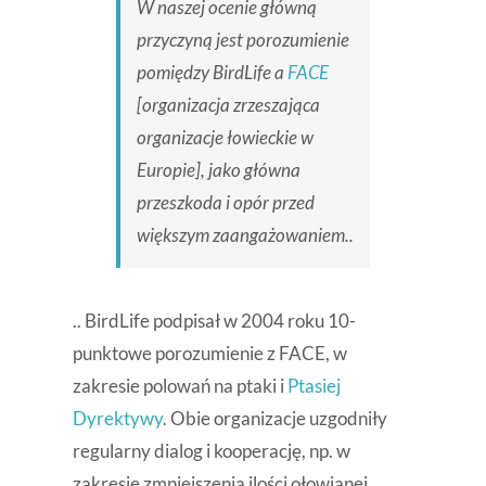
W naszej ocenie główną
przyczyną jest porozumienie
pomiędzy BirdLife a
FACE
[organizacja zrzeszająca
organizacje łowieckie w
Europie], jako główna
przeszkoda i opór przed
większym zaangażowaniem..
.. BirdLife podpisał w 2004 roku 10-
punktowe porozumienie z FACE, w
zakresie polowań na ptaki i
Ptasiej
Dyrektywy
. Obie organizacje uzgodniły
regularny dialog i kooperację, np. w
zakresie zmniejszenia ilości ołowianej