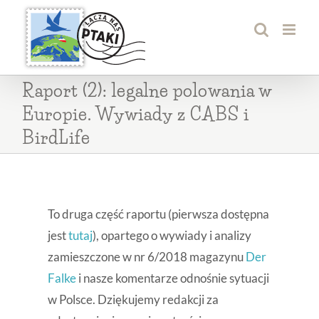
Przejdź
do
zawartości
Raport (2): legalne polowania w
Europie. Wywiady z CABS i
BirdLife
To druga część raportu (pierwsza dostępna
jest
tutaj
), opartego o wywiady i analizy
zamieszczone w nr 6/2018 magazynu
Der
Falke
i nasze komentarze odnośnie sytuacji
w Polsce. Dziękujemy redakcji za