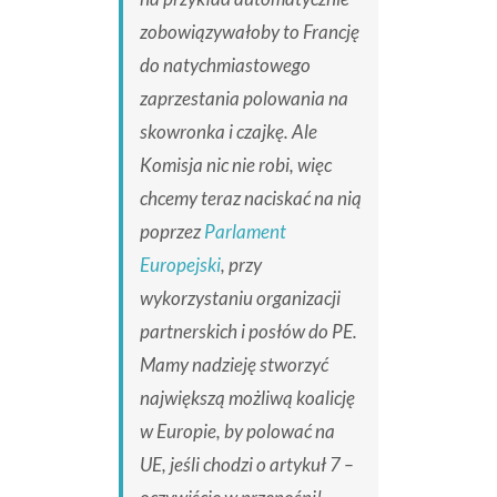
zobowiązywałoby to Francję
do natychmiastowego
zaprzestania polowania na
skowronka i czajkę. Ale
Komisja nic nie robi, więc
chcemy teraz naciskać na nią
poprzez
Parlament
Europejski
, przy
wykorzystaniu organizacji
partnerskich i posłów do PE.
Mamy nadzieję stworzyć
największą możliwą koalicję
w Europie, by polować na
UE, jeśli chodzi o artykuł 7 –