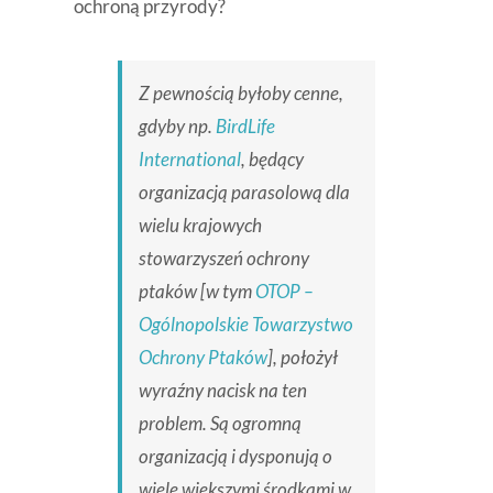
ochroną przyrody?
Z pewnością byłoby cenne,
gdyby np.
BirdLife
International
, będący
organizacją parasolową dla
wielu krajowych
stowarzyszeń ochrony
ptaków [w tym
OTOP –
Ogólnopolskie Towarzystwo
Ochrony Ptaków
], położył
wyraźny nacisk na ten
problem. Są ogromną
organizacją i dysponują o
wiele większymi środkami w