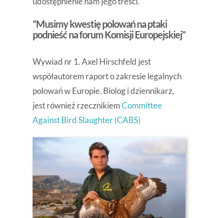
udostępnienie nam jego treści.
“Musimy kwestię polowań na ptaki
podnieść na forum Komisji Europejskiej”
Wywiad nr 1. Axel Hirschfeld jest
współautorem raport o zakresie legalnych
polowań w Europie. Biolog i dziennikarz,
jest również rzecznikiem
Committee
Against Bird Slaughter (CABS)