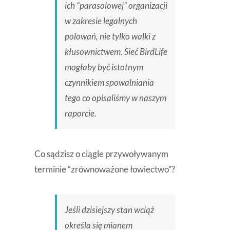
ich “parasolowej” organizacji
w zakresie legalnych
polowań, nie tylko walki z
kłusownictwem. Sieć BirdLife
mogłaby być istotnym
czynnikiem spowalniania
tego co opisaliśmy w naszym
raporcie.
Co sądzisz o ciągle przywoływanym
terminie “zrównoważone łowiectwo”?
Jeśli dzisiejszy stan wciąż
określa się mianem