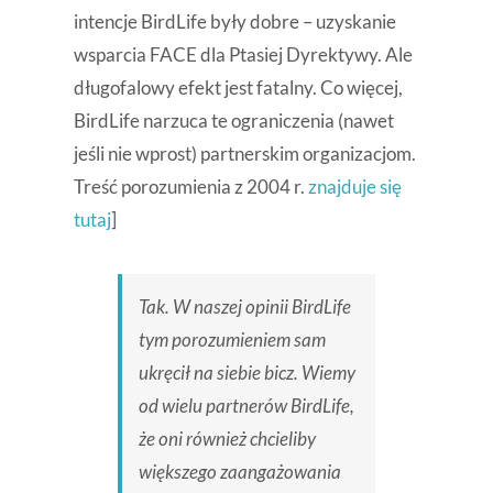
intencje BirdLife były dobre – uzyskanie
wsparcia FACE dla Ptasiej Dyrektywy. Ale
długofalowy efekt jest fatalny. Co więcej,
BirdLife narzuca te ograniczenia (nawet
jeśli nie wprost) partnerskim organizacjom.
Treść porozumienia z 2004 r.
znajduje się
tutaj
]
Tak. W naszej opinii BirdLife
tym porozumieniem sam
ukręcił na siebie bicz. Wiemy
od wielu partnerów BirdLife,
że oni również chcieliby
większego zaangażowania