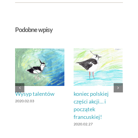
Podobne wpisy
Końcówka polskiej
Wysyp talentów
ko
części akcji (znów)
cz
2020.02.03
po
2020.02.09
fr
202