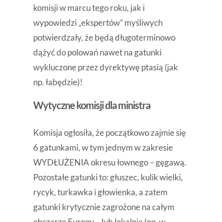
komisji w marcu tego roku, jak i
wypowiedzi „ekspertów” myśliwych
potwierdzały, że będą długoterminowo
dążyć do polowań nawet na gatunki
wykluczone przez dyrektywę ptasią (jak
np. łabędzie)!
Wytyczne komisji dla ministra
Komisja ogłosiła, że początkowo zajmie się
6 gatunkami, w tym jednym w zakresie
WYDŁUŻENIA okresu łownego – gęgawą.
Pozostałe gatunki to: głuszec, kulik wielki,
rycyk, turkawka i głowienka, a zatem
gatunki krytycznie zagrożone na całym
obszarze Europy – lub lokalnie (np. w