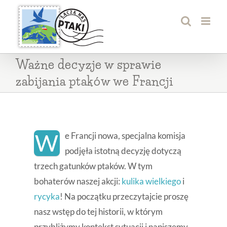
Przejdź
do
zawartości
Ważne decyzje w sprawie
zabijania ptaków we Francji
W
e Francji nowa, specjalna komisja
podjęła istotną decyzję dotyczą
trzech gatunków ptaków. W tym
bohaterów naszej akcji:
kulika wielkiego
i
rycyka
! Na początku przeczytajcie proszę
nasz wstęp do tej historii, w którym
przybliżymy kontekst sytuacji i napiszemy,