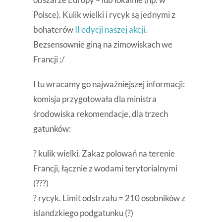
Polsce). Kulik wielki i rycyk są jednymi z
bohaterów
II edycji naszej akcji
.
Bezsensownie giną na zimowiskach we
Francji :/
I tu wracamy go najważniejszej informacji:
komisja przygotowała dla ministra
środowiska rekomendacje, dla trzech
gatunków:
? kulik wielki. Zakaz polowań na terenie
Francji, łącznie z wodami terytorialnymi
(???)
? rycyk. Limit odstrzału = 210 osobników z
islandzkiego podgatunku (?)