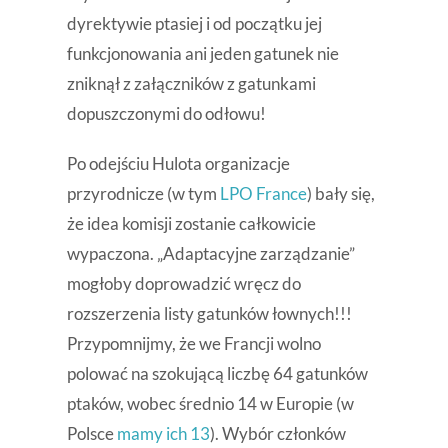
dyrektywie ptasiej i od początku jej
funkcjonowania ani jeden gatunek nie
zniknął z załączników z gatunkami
dopuszczonymi do odłowu!
Po odejściu Hulota organizacje
przyrodnicze (w tym
LPO France
) bały się,
że idea komisji zostanie całkowicie
wypaczona. „Adaptacyjne zarządzanie”
mogłoby doprowadzić wręcz do
rozszerzenia listy gatunków łownych!!!
Przypomnijmy, że we Francji wolno
polować na szokującą liczbę 64 gatunków
ptaków, wobec średnio 14 w Europie (w
Polsce
mamy ich 13
). Wybór członków