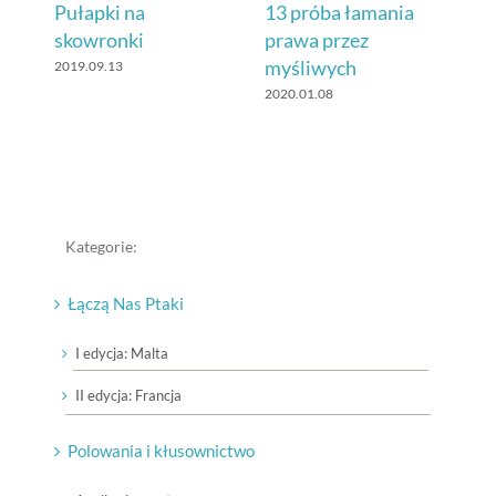
Pułapki na
13 próba łamania
Po
skowronki
prawa przez
ku
myśliwych
2019.09.13
201
2020.01.08
Kategorie:
Łączą Nas Ptaki
I edycja: Malta
II edycja: Francja
Polowania i kłusownictwo