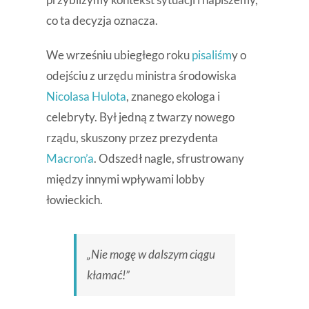
co ta decyzja oznacza.
We wrześniu ubiegłego roku
pisaliśm
y o
odejściu z urzędu ministra środowiska
Nicolasa Hulota
, znanego ekologa i
celebryty. Był jedną z twarzy nowego
rządu, skuszony przez prezydenta
Macron’a
. Odszedł nagle, sfrustrowany
między innymi wpływami lobby
łowieckich.
„Nie mogę w dalszym ciągu
kłamać!”