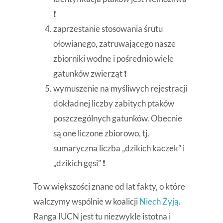
❗
zaprzestanie stosowania śrutu
ołowianego, zatruwającego nasze
zbiorniki wodne i pośrednio wiele
gatunków zwierząt ❗
wymuszenie na myśliwych rejestracji
dokładnej liczby zabitych ptaków
poszczególnych gatunków. Obecnie
są one liczone zbiorowo, tj.
sumaryczna liczba „dzikich kaczek” i
„dzikich gęsi” ❗
To w większości znane od lat fakty, o które
walczymy wspólnie w koalicji
Niech Żyją
.
Ranga IUCN jest tu niezwykle istotna i