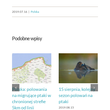
2019.07.16
|
Polska
Podobne wpisy
sji
Polska: polowania
15 sierpnia, kolejny
Os
na migrujące ptaki w
sezon polowań na
Eu
chronionej strefie
ptaki
Fr
5km od linii
2019.08.15
201