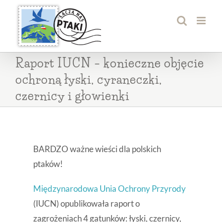
Przejdź
do
zawartości
Raport IUCN – konieczne objęcie
ochroną łyski, cyraneczki,
czernicy i głowienki
BARDZO ważne wieści dla polskich
ptaków!
Międzynarodowa Unia Ochrony Przyrody
(IUCN) opublikowała raport o
zagrożeniach 4 gatunków: łyski, czernicy,