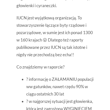
głowienki i cyraneczki.
IUCN jest wyjątkową organizacją. To
stowarzyszenie łączące byty rządowe i
pozarządowe, w sumie jest ich ponad 1300
w 160 krajach 😮 Dlatego też raporty
publikowane przez IUCN są tak istotne i
nigdy nie przechodzą bez echa!!
Co znajdziemy w raporcie?
? informację o ZAŁAMANIU populacji
ww gatunków, nawet rzędu 90% w
ciągu ostatnich 30 lat
? w najgorszej sytuacji jest głowienka,
która jest zagrożona WYGINIĘCIEM