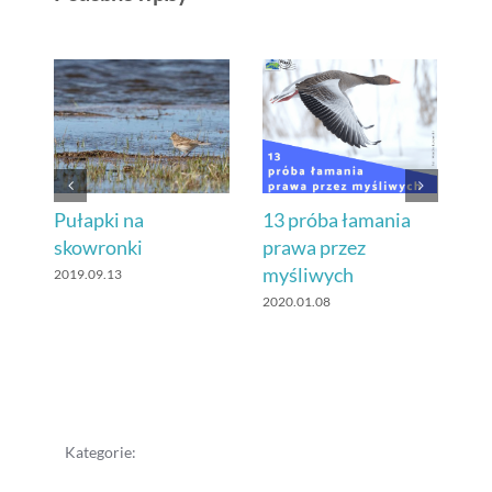
Pułapki na
13 próba łamania
Po
skowronki
prawa przez
ku
myśliwych
2019.09.13
201
2020.01.08
Kategorie: