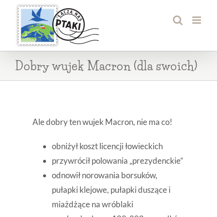
Przejdź
do
zawartości
Dobry wujek Macron (dla swoich)
Ale dobry ten wujek Macron, nie ma co!
obniżył koszt licencji łowieckich
przywrócił polowania „prezydenckie”
odnowił norowania borsuków,
pułapki klejowe, pułapki duszące i
miażdżące na wróblaki