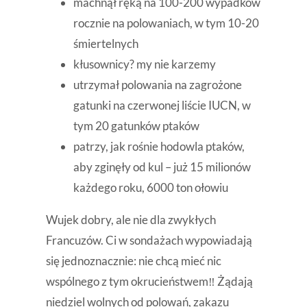
machnął ręką na 100-200 wypadków
rocznie na polowaniach, w tym 10-20
śmiertelnych
kłusownicy? my nie karzemy
utrzymał polowania na zagrożone
gatunki na czerwonej liście IUCN, w
tym 20 gatunków ptaków
patrzy, jak rośnie hodowla ptaków,
aby zginęły od kul – już 15 milionów
każdego roku, 6000 ton ołowiu
Wujek dobry, ale nie dla zwykłych
Francuzów. Ci w sondażach wypowiadają
się jednoznacznie: nie chcą mieć nic
wspólnego z tym okrucieństwem‼ Żądają
niedziel wolnych od polowań, zakazu