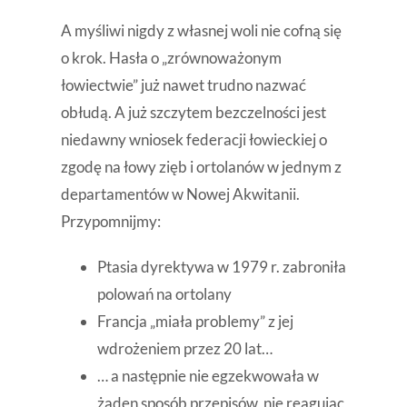
A myśliwi nigdy z własnej woli nie cofną się
o krok. Hasła o „zrównoważonym
łowiectwie” już nawet trudno nazwać
obłudą. A już szczytem bezczelności jest
niedawny wniosek federacji łowieckiej o
zgodę na łowy zięb i ortolanów w jednym z
departamentów w Nowej Akwitanii.
Przypomnijmy:
Ptasia dyrektywa w 1979 r. zabroniła
polowań na ortolany
Francja „miała problemy” z jej
wdrożeniem przez 20 lat…
… a następnie nie egzekwowała w
żaden sposób przepisów, nie reagując